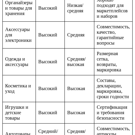
Органайзеры
Низкая/
подходят для
и товары для
Высокий
средняя
маркетплейсов
хранения
и наборов
Совместимость,
Аксессуары
качество,
для
Высокий
Средняя
гарантийные
электроники
вопросы
Размерная
Одежда и
Средняя/
сетка,
Высокий
аксессуары
высокая
возвраты,
маркировка
Составы,
Косметика и
декларации,
Высокий
Высокая
уход
маркировка,
сроки годности
Игрушки и
Сертификация
детские
Высокий
Высокая
и требования
товары
безопасности
Совместимость,
Средний/
Средняя/
Автотовары
артикулы,