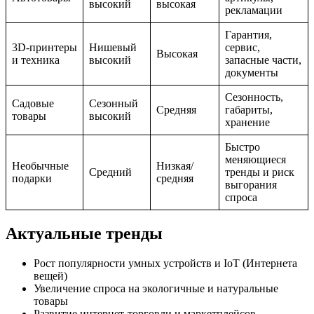
высокий
высокая
рекламации
Гарантия,
3D-принтеры
Нишевый
сервис,
Высокая
и техника
высокий
запасные части,
документы
Сезонность,
Садовые
Сезонный
Средняя
габариты,
товары
высокий
хранение
Быстро
меняющиеся
Необычные
Низкая/
Средний
тренды и риск
подарки
средняя
выгорания
спроса
Актуальные тренды
Рост популярности умных устройств и IoT (Интернета
вещей)
Увеличение спроса на экологичные и натуральные
товары
Развитие интернет-торговли и маркетплейсов